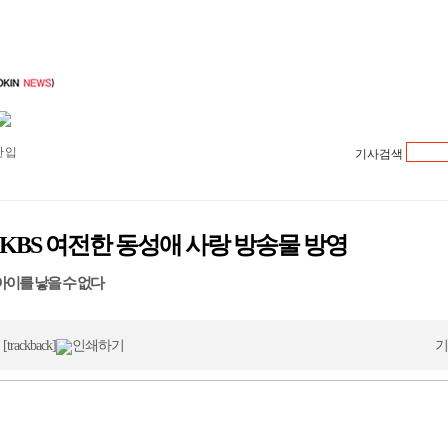
 입
기사검색
장
문
KBS 여전한 동성애 사랑 방송물 방영
 정
괜찮
이를 낳을 수 없다
 기
대해
5
[trackback]
인쇄하기
기