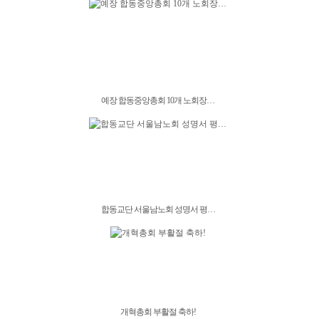
예장 합동중앙총회 10개 노회장…
합동교단 서울남노회 성명서 평…
개혁총회 부활절 축하!