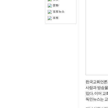
문화
포토뉴스
포토
한국교회언론회(
사랑과 방송물
있다. 이어 교
독인뉴스는 교