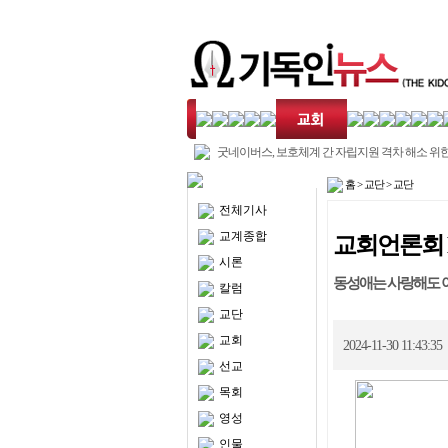
굿네이버스, 보호체계 간 자립지원 격차 해소 위한
법 제안
서울특별시사회복지협, 2026 사회공헌클래스 ‘현
홈
>
교단
>
교단
력’ 프로그…
밀알복지재단 굿윌스토어, 전북 3호점 개점..
전체기사
케냐 성평등·문화·아동복지부 장관, 밀알학교 방
신간도서 교회(에센셜시리즈 6)
교계종합
교회언론회 
임성택 시론 정치를 넘보는 종교, 종교를 이용하는
시론
치
교회언론회 부모를 보호자1, 보호자2로 불러도 
동성애는 사랑해도 아
칼럼
나?
성서공회 평택산성교회 후원 코스타리카에 성경
증식
김진홍 칼럼 8월 말씀잔치 초청
교단
샬롬나비 호르무즈 해협 안전항행 확보 참여에 
교회
2024-11-30 11:43:3
선교
목회
영성
인물