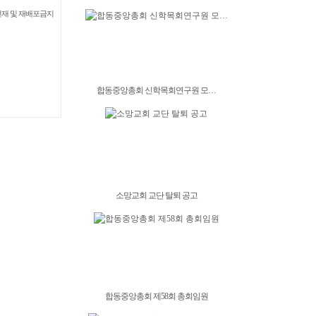
 무단전재 및 재배포금지
합동중앙총회 신학목회연구원 모…
소망교회 교단 탈퇴 공고
합동중앙총회 제58회 총회임원