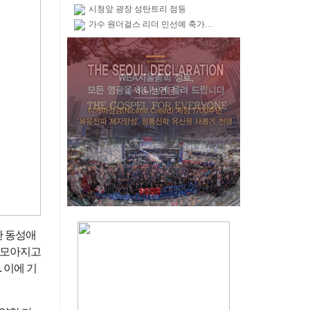
시청앞 광장 성탄트리 점등
가수 원더걸스 리더 민선예 축가…
한 동성애
 모아지고
 이에 기