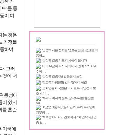
다양한 가
트’를 통
쌍둥이 여
다는 것은
느 가정들
 통하여
임성택 시론 정치를 넘보는 종교, 종교를 이
용하…
김진홍 칼럼 기도의 사람이 됩시다
미국 유근희 목사 서기대서 명예 박사학위
다. 그러
수여 …
 것이 너
김진홍 칼럼 8월 말씀잔치 초청
한교총과 평단협 업무 협약식 체결
교회언론회 국민은 국가로부터 안전과 보
호 받기…
은 동성애
백제의 마지막 전투, 창작뮤지컬 '황산벌
들이 있지
&#…
JB금융그룹 씨앗봉사단 하트-하트재단에
회를 혼란
기부금 …
백석문화대학교 간호학과 3회 연속 5년 인
증 달…
론 미국에