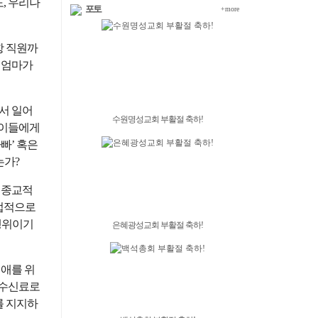
, 우리나
포토
+more
항 직원까
 엄마가
서 일어
수원명성교회 부활절 축하!
아이들에게
빠’ 혹은
는가?
 종교적
간접적으로
행위이기
은혜광성교회 부활절 축하!
성애를 위
‘수신료로
를 지지하