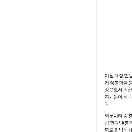
이날 예장 합동
기 성총회를 
장으로서 최선을
지체들이 하나
다.
회무처리 중 
린 헌의안(총
학교 협약식 체결