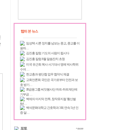
변
임성택 시론 정치를 넘보는 종교, 종교를 이
장
용하…
김진홍 칼럼 기도의 사람이 됩시다
김진홍 칼럼 8월 말씀잔치 초청
미국 유근희 목사 서기대서 명예 박사학위
수여 …
한교총과 평단협 업무 협약식 체결
교회언론회 국민은 국가로부터 안전과 보
호 받기…
JB금융그룹 씨앗봉사단 하트-하트재단에
기부금 …
백제의 마지막 전투, 창작뮤지컬 '황산벌
&#…
백석문화대학교 간호학과 3회 연속 5년 인
증 달…
포토
+more