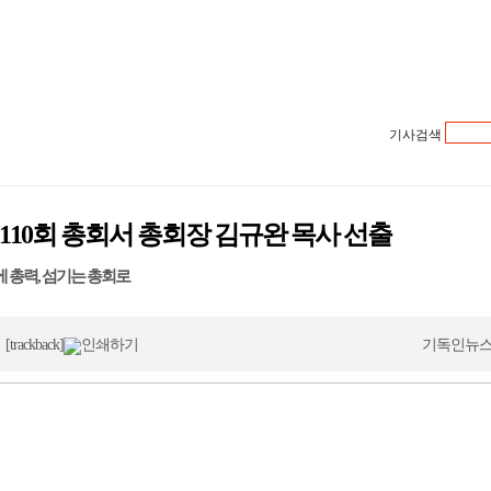
기사검색
 정
괜찮
 기
110회 총회서 총회장 김규완 목사 선출
대해
 강
 총력, 섬기는 총회로
와야
6
[trackback]
인쇄하기
기독인뉴스