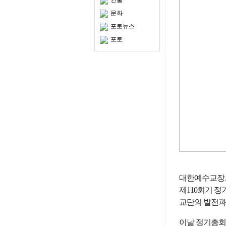
인물
문화
포토뉴스
포토
대한예수교장로
제110회기 정
교단의 발전과
이날 정기총회 