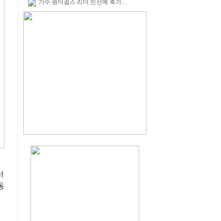
가수 원더걸스 리더 민선예 축가…
서
동