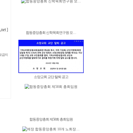
et ]
합동중앙총회 신학목회연구원 모…
재배포금지
소망교회 교단 탈퇴 공고
합동중앙총회 제58회 총회임원