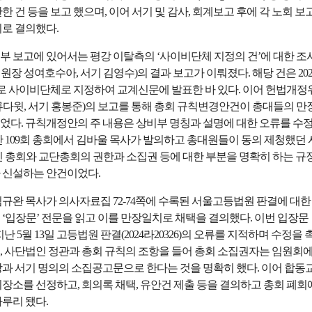
한 건 등을 보고 했으며, 이어 서기 및 감사, 회계보고 후에 각 노회 보
기로 결의했다.
부 보고에 있어서는 평강 이탈측의 ‘사이비단체 지정의 건’에 대한 조
장 성여호수아, 서기 김영수)의 결과 보고가 이뤄졌다. 해당 건은 202
자로 사이비단체로 지정하여 교계신문에 발표한 바 있다. 이어 헌법개정
류다윗, 서기 홍봉준)의 보고를 통해 총회 규칙변경안건이 총대들의 만
었다. 규칙개정안의 주 내용은 상비부 명칭과 설명에 대한 오류를 수
난 109회 총회에서 김바울 목사가 발의하고 총대원들이 동의 제청했던 
인 총회와 교단총회의 권한과 소집권 등에 대한 부분을 명확히 하는 규
 신설하는 안건이었다.
김규완 목사가 의사자료집 72-74쪽에 수록된 서울고등법원 판결에 대한
‘입장문’ 전문을 읽고 이를 만장일치로 채택을 결의했다. 이번 입장문
난 5월 13일 고등법원 판결(2024라20326)의 오류를 지적하며 수정을 
, 사단법인 정관과 총회 규칙의 조항을 들어 총회 소집권자는 임원회
장과 서기 명의의 소집공고문으로 한다는 것을 명확히 했다. 이어 합동
장소를 선정하고, 회의록 채택, 유안건 제출 등을 결의하고 총회 폐회
루리 됐다.