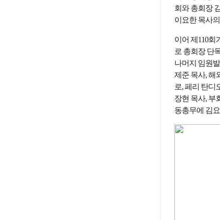
회와 총회장 
이요한 목사의
이어 제110
로 총회장 단
나머지 임원발
제준 목사, 
로, 페리 탄디
장현 목사, 부
동총무에 김요