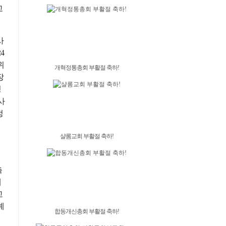
고
사
4
위
개혁정통총회 부활절 축하!
장
정
사
정
샬롬교회 부활절 축하!
촉
에
교
예
합동개신총회 부활절 축하!