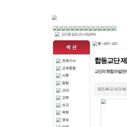
김진홍 칼럼 금식 8일째에
임성택 시론 정치를 넘보는 종교, 종교를 이용하는
홈
>
교단
>
교단
치
교회언론회 부모를 보호자1, 보호자2로 불러도 
나?
성서공회 평택산성교회 후원 코스타리카에 성경
증식
김진홍 칼럼 8월 말씀잔치 초청
합동교단 제
전체기사
샬롬나비 호르무즈 해협 안전항행 확보 참여에 
교계종합
한기총 이재명 대통령 임신중지 의약품 도입 발언
교단의 화합과 발전에
력 비판
교회언론회 태아 생명 정치로 결정해서는 안돼
시론
샬롬나비 우크라이나 북한군 포로 조속히 데려
칼럼
한교연 낙태 약물 도입 대통령 발언 강력 비판
2025-08-22 16:51:4
교단
교회
선교
목회
영성