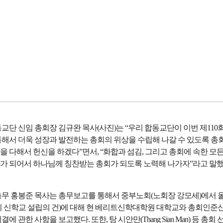
교단 신임 총회장 김규완 목사(사진)는 “우리 합동교단이 이번 제110
통해서 더욱 성장과 발전하는 총회의 위상을 수립해 나갈 수 있도록 총
 다해서 헌신을 하겠다”면서, “화합과 섬김, 그리고 총회에 속한 모
가 되어서 하나님께 칭찬받는 총회가 되도록 노력해 나가자”라고 말
총무 홍봉준 목사는 총무보고를 통해서 중부노회(노회장 강모세)에서 
회 신학교 설립의 건)에 대해 현 베리트신학대학원 대학교와 총회인준
에 관한 사항을 보고했다. 또한, 탕 시안만(Thang Sian Man) 등 총회 