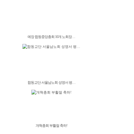
예장 합동중앙총회 10개 노회장…
합동교단 서울남노회 성명서 평…
개혁총회 부활절 축하!