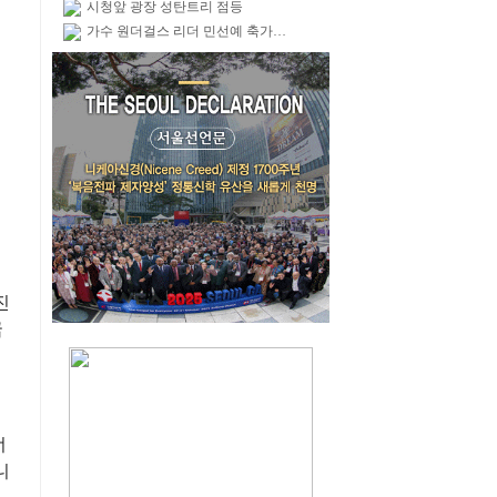
시청앞 광장 성탄트리 점등
가수 원더걸스 리더 민선예 축가…
진
굽
너
니