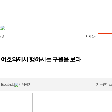
 정
기사검색
괜찮
 기
대해
 여호와께서 행하시는 구원을 보라
 입
장
문
8
[trackback]
인쇄하기
기독인뉴스