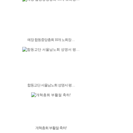
예장 합동중앙총회 10개 노회장…
합동교단 서울남노회 성명서 평…
개혁총회 부활절 축하!