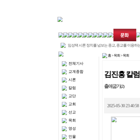
임성택 시론 정치를 넘보는 종교, 종교를 이용하는
치
교회언론회 부모를 보호자1, 보호자2로 불러도 
홈
>
목회
>
목회
나?
성서공회 평택산성교회 후원 코스타리카에 성경
전체기사
증식
김진홍 칼럼 8월 말씀잔치 초청
샬롬나비 호르무즈 해협 안전항행 확보 참여에 
교계종합
김진홍 칼럼
굿네이버스, 보호체계 간 자립지원 격차 해소 위한
시론
법 제안
서울특별시사회복지협, 2026 사회공헌클래스 ‘현
출애굽기(2)
칼럼
력’ 프로그…
밀알복지재단 굿윌스토어, 전북 3호점 개점..
케냐 성평등·문화·아동복지부 장관, 밀알학교 방
교단
신간도서 교회(에센셜시리즈 6)
교회
2025-05-30 23:40:5
선교
목회
영성
인물