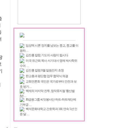
씀
어
둥
서
임성택 시론 정치를 넘보는 종교, 종교를 이
용하…
김진홍 칼럼 기도의 사람이 됩시다
땅
미국 유근희 목사 서기대서 명예 박사학위
로
수여 …
김진홍 칼럼 8월 말씀잔치 초청
기
한교총과 평단협 업무 협약식 체결
이
교회언론회 국민은 국가로부터 안전과 보
어
호 받기…
백제의 마지막 전투, 창작뮤지컬 '황산벌
&#…
JB금융그룹 씨앗봉사단 하트-하트재단에
기부금 …
백석문화대학교 간호학과 3회 연속 5년 인
증 달…