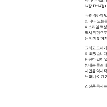
하리라 여호와
14장 13~14절).
'두려워하지 말
입니다. 오늘
이스라엘 백성
역시 뒤편으로
는 밤이 밝아
그리고 모세가 
이 되었습니다
탄탄한 길이 열
병대는 물결에
사건을 역사적
느 때나 이런 
김진홍 목사는