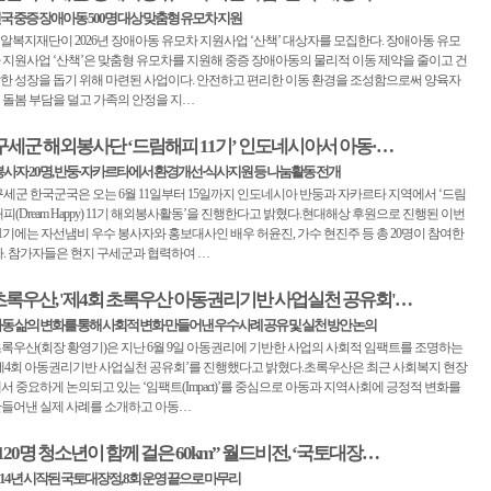
국 중증 장애아동 500명 대상 맞춤형 유모차 지원
알복지재단이 2026년 장애아동 유모차 지원사업 ‘산책’ 대상자를 모집한다. 장애아동 유모
 지원사업 ‘산책’은 맞춤형 유모차를 지원해 중증 장애아동의 물리적 이동 제약을 줄이고 건
한 성장을 돕기 위해 마련된 사업이다. 안전하고 편리한 이동 환경을 조성함으로써 양육자
 돌봄 부담을 덜고 가족의 안정을 지…
구세군 해외봉사단 ‘드림해피 11기’ 인도네시아서 아동·…
사자 20명, 반둥·자카르타에서 환경개선·식사지원 등 나눔활동 전개
세군 한국군국은 오는 6월 11일부터 15일까지 인도네시아 반둥과 자카르타 지역에서 ‘드림
피(Dream Happy) 11기 해외봉사활동’을 진행한다고 밝혔다.현대해상 후원으로 진행된 이번
1기에는 자선냄비 우수 봉사자와 홍보대사인 배우 허윤진, 가수 현진주 등 총 20명이 참여한
다. 참가자들은 현지 구세군과 협력하여 …
초록우산, '제4회 초록우산 아동권리기반 사업실천 공유회'…
동 삶의 변화를 통해 사회적 변화 만들어낸 우수사례 공유 및 실천 방안 논의
록우산(회장 황영기)은 지난 6월 9일 아동권리에 기반한 사업의 사회적 임팩트를 조명하는
제4회 아동권리기반 사업실천 공유회’를 진행했다고 밝혔다.초록우산은 최근 사회복지 현장
서 중요하게 논의되고 있는 ‘임팩트(Impact)’를 중심으로 아동과 지역사회에 긍정적 변화를
들어낸 실제 사례를 소개하고 아동…
120명 청소년이 함께 걸은 60km” 월드비전, ‘국토대장…
014년 시작된 국토대장정, 8회 운영 끝으로 마무리