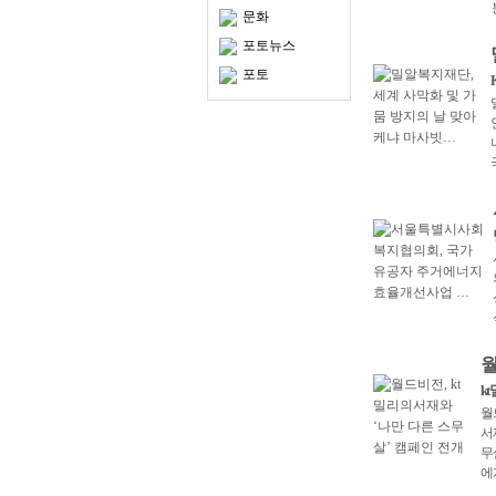
문화
포토뉴스
포토
월
k
월
서
무
에