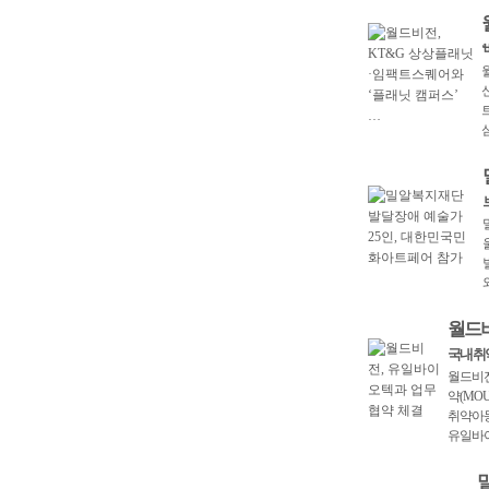
월드비
국내 취
월드비전
약(MO
취약아동
유일바
밀