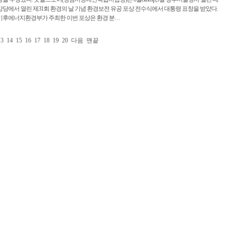
강당에서 열린 제31회 환경의 날 기념 환경보전 유공 포상 전수식에서 대통령 표창을 받았다.
기후에너지환경부가 주최한 이번 포상은 환경 분…
13
14
15
16
17
18
19
20
다음
맨끝