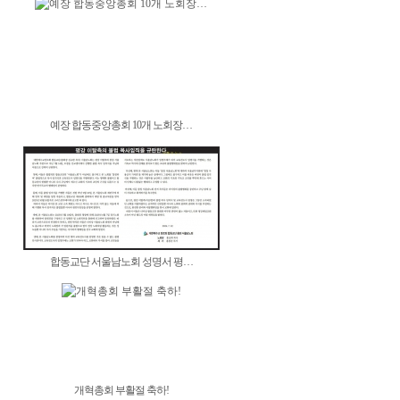
예장 합동중앙총회 10개 노회장…
합동교단 서울남노회 성명서 평…
개혁총회 부활절 축하!