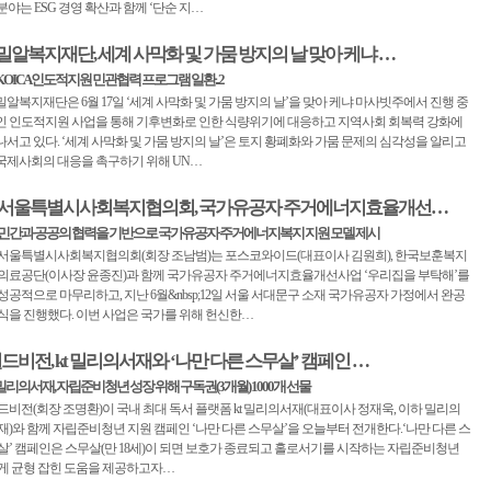
분야는 ESG 경영 확산과 함께 ‘단순 지…
밀알복지재단, 세계 사막화 및 가뭄 방지의 날 맞아 케냐 …
KOICA 인도적지원 민관협력 프로그램 일환...2
밀알복지재단은 6월 17일 ‘세계 사막화 및 가뭄 방지의 날’을 맞아 케냐 마사빗주에서 진행 중
인 인도적지원 사업을 통해 기후변화로 인한 식량위기에 대응하고 지역사회 회복력 강화에
나서고 있다. ‘세계 사막화 및 가뭄 방지의 날’은 토지 황폐화와 가뭄 문제의 심각성을 알리고
국제사회의 대응을 촉구하기 위해 UN…
서울특별시사회복지협의회, 국가유공자 주거에너지효율개선…
민간과 공공의 협력을 기반으로 국가유공자 주거에너지복지 지원 모델 제시
서울특별시사회복지협의회(회장 조남범)는 포스코와이드(대표이사 김원희), 한국보훈복지
의료공단(이사장 윤종진)과 함께 국가유공자 주거에너지효율개선사업 ‘우리집을 부탁해’를
성공적으로 마무리하고, 지난 6월&nbsp;12일 서울 서대문구 소재 국가유공자 가정에서 완공
식을 진행했다. 이번 사업은 국가를 위해 헌신한…
드비전, kt 밀리의서재와 ‘나만 다른 스무살’ 캠페인 …
t 밀리의서재, 자립준비청년 성장 위해 구독권(3개월) 1000개 선물
드비전(회장 조명환)이 국내 최대 독서 플랫폼 kt 밀리의서재(대표이사 정재욱, 이하 밀리의
재)와 함께 자립준비청년 지원 캠페인 ‘나만 다른 스무살’을 오늘부터 전개한다.‘나만 다른 스
살’ 캠페인은 스무살(만 18세)이 되면 보호가 종료되고 홀로서기를 시작하는 자립준비청년
게 균형 잡힌 도움을 제공하고자…