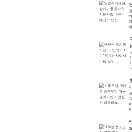
전
밀
차
강
의
봉
구
해
1
아
초
‘
에
만
“
2