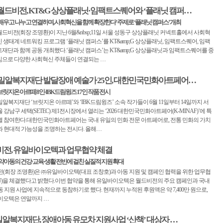
월드비전, KT&G 상상플래닛·임팩트스퀘어와 ‘플래닛 캠퍼…
‘배우고 나누고 연결하며, 사회혁신을 함께 확장한다’ 주제로 ‘플래닛 캠퍼스’ 개최
월드비전(회장 조명환)이 지난 6월&nbsp;11일 서울 성동구 상상플래닛 커넥트홀에서 사회혁
신 생태계 네트워킹 프로그램 ‘플래닛 캠퍼스’를 KT&amp;G 상상플래닛, 임팩트스퀘어, 임팩
트재단과 함께 공동 개최했다.‘플래닛 캠퍼스’는 KT&amp;G 상상플래닛과 임팩트스퀘어를 중
심으로 다양한 사회혁신 주체들이 연결되는 …
밀알복지재단 발달장애 예술가 25인, 대한민국민화아트페어…
브릿지온 아르떼 8인·IBK드림윙즈 17인 작품 전시
밀알복지재단 ‘브릿지온 아르떼’와 ‘IBK드림윙즈’ 소속 작가들이 6월 11일부터 14일까지 서
울 강남구 세택(SETEC) 제1전시장에서 열리는 ‘2026 대한민국민화아트페어(K-MINAF)’에 특
별 참여한다.대한민국민화아트페어는 국내 유일의 민화 전문 아트페어로, 전통 민화의 가치
와 현대적 가능성을 조명하는 전시다. 올해…
전, 유일바이오텍과 업무협약 체결
약아동의 건강·교육·생활 전반에 걸친 실질적 지원 확대
(회장 조명환)은 ㈜유일바이오텍(대표 조창호)과 아동 지원 및 캠페인 협력을 위한 업무협
U)을 체결했다고 밝혔다.이번 협약을 통해 유일바이오텍은 월드비전의 주요 캠페인과 국내
 지원 사업에 지속적으로 동참하기로 했다. 현재까지 누적된 후원액은 약 7,400만 원으로,
이오텍은 연말까지 …
알복지재단, 장애아동 유모차 지원사업 ‘산책’ 대상자 …