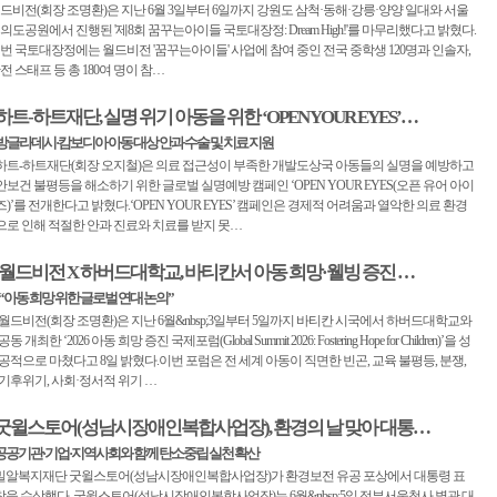
드비전(회장 조명환)은 지난 6월 3일부터 6일까지 강원도 삼척·동해·강릉·양양 일대와 서울
의도공원에서 진행된 '제8회 꿈꾸는아이들 국토대장정: Dream High!'를 마무리했다고 밝혔다.
번 국토대장정에는 월드비전 '꿈꾸는아이들' 사업에 참여 중인 전국 중학생 120명과 인솔자,
전 스태프 등 총 180여 명이 참…
하트-하트재단, 실명 위기 아동을 위한 ‘OPEN YOUR EYES’…
방글라데시·캄보디아 아동 대상 안과 수술 및 치료 지원
하트-하트재단(회장 오지철)은 의료 접근성이 부족한 개발도상국 아동들의 실명을 예방하고
안보건 불평등을 해소하기 위한 글로벌 실명예방 캠페인 ‘OPEN YOUR EYES(오픈 유어 아이
즈)’를 전개한다고 밝혔다.‘OPEN YOUR EYES’ 캠페인은 경제적 어려움과 열악한 의료 환경
으로 인해 적절한 안과 진료와 치료를 받지 못…
월드비전 X 하버드대학교, 바티칸서 아동 희망·웰빙 증진 …
“아동 희망 위한 글로벌 연대 논의”
월드비전(회장 조명환)은 지난 6월&nbsp;3일부터 5일까지 바티칸 시국에서 하버드대학교와
공동 개최한 ‘2026 아동 희망 증진 국제포럼(Global Summit 2026: Fostering Hope for Children)’을 성
공적으로 마쳤다고 8일 밝혔다.이번 포럼은 전 세계 아동이 직면한 빈곤, 교육 불평등, 분쟁,
기후위기, 사회·정서적 위기 …
굿윌스토어(성남시장애인복합사업장), 환경의 날 맞아 대통…
공공기관·기업·지역사회와 함께 탄소중립 실천 확산
밀알복지재단 굿윌스토어(성남시장애인복합사업장)가 환경보전 유공 포상에서 대통령 표
창을 수상했다. 굿윌스토어(성남시장애인복합사업장)는 6월&nbsp;5일 정부서울청사 별관 대