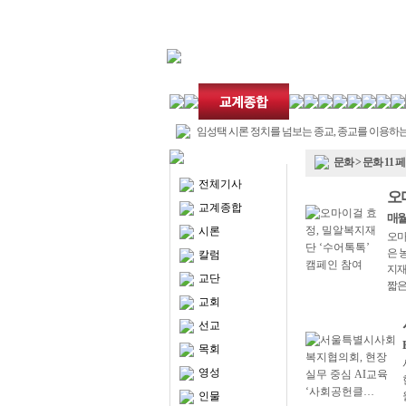
임성택 시론 정치를 넘보는 종교, 종교를 이용하는
치
교회언론회 부모를 보호자1, 보호자2로 불러도 
문화 > 문화 11 
나?
성서공회 평택산성교회 후원 코스타리카에 성경
전체기사
증식
김진홍 칼럼 8월 말씀잔치 초청
오
샬롬나비 호르무즈 해협 안전항행 확보 참여에 
교계종합
매월
굿네이버스, 보호체계 간 자립지원 격차 해소 위한
시론
오마
법 제안
서울특별시사회복지협, 2026 사회공헌클래스 ‘현
은 
칼럼
력’ 프로그…
밀알복지재단 굿윌스토어, 전북 3호점 개점..
지재
케냐 성평등·문화·아동복지부 장관, 밀알학교 방
교단
짧은
신간도서 교회(에센셜시리즈 6)
교회
선교
목회
영성
인물