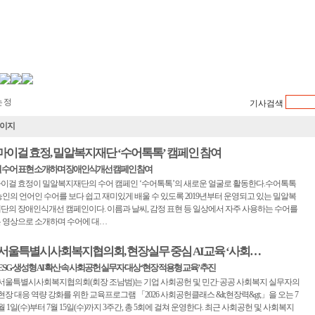
 정
기사검색
괜찮
페이지
 기
마이걸 효정, 밀알복지재단 ‘수어톡톡’ 캠페인 참여
대해
 수어 표현 소개하며 장애인식개선 캠페인 참여
 입
이걸 효정이 밀알복지재단의 수어 캠페인 ‘수어톡톡’의 새로운 얼굴로 활동한다.수어톡톡
장
농인의 언어인 수어를 보다 쉽고 재미있게 배울 수 있도록 2019년부터 운영되고 있는 밀알복
단의 장애인식개선 캠페인이다. 이름과 날씨, 감정 표현 등 일상에서 자주 사용하는 수어를
문
 영상으로 소개하며 수어에 대…
서울특별시사회복지협의회, 현장실무 중심 AI교육 ‘사회…
ESG·생성형 AI 확산 속 사회공헌 실무자 대상 ‘현장 적용형 교육’ 추진
서울특별시사회복지협의회(회장 조남범)는 기업 사회공헌 및 민간·공공 사회복지 실무자의
현장 대응 역량 강화를 위한 교육프로그램 「2026 사회공헌클래스 &lt;현장력&gt;」을 오는 7
월 1일(수)부터 7월 15일(수)까지 3주간, 총 5회에 걸쳐 운영한다. 최근 사회공헌 및 사회복지