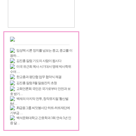
임성택 시론 정치를 넘보는 종교, 종교를 이
용하…
김진홍 칼럼 기도의 사람이 됩시다
미국 유근희 목사 서기대서 명예 박사학위
수여 …
한교총과 평단협 업무 협약식 체결
김진홍 칼럼 8월 말씀잔치 초청
교회언론회 국민은 국가로부터 안전과 보
호 받기…
백제의 마지막 전투, 창작뮤지컬 '황산벌
&#…
JB금융그룹 씨앗봉사단 하트-하트재단에
기부금 …
백석문화대학교 간호학과 3회 연속 5년 인
증 달…