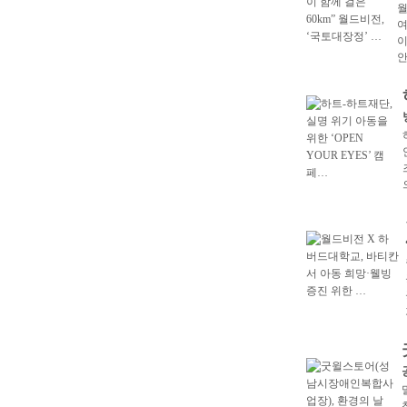
월
여
이
안