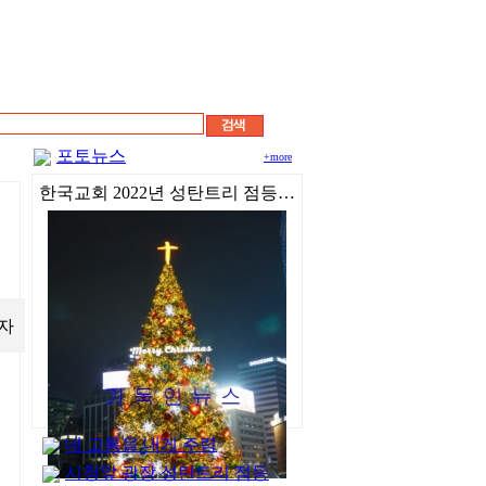
포토뉴스
+more
한국교회 2022년 성탄트리 점등…
자
네 고통을 내게 주렴
시청앞 광장 성탄트리 점등