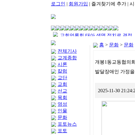
로그인
|
회원가입
|
즐겨찾기에 추가
|
시
교회언론회 태아 생명 정치로 결정
샬롬나비 우크라이나 북한군 포로
해서는 안돼
홈
>
문화
>
문화
한교연 낙태 약물 도입 대통령 발언
조속히 데려와야
전체기사
김진홍 칼럼 금식 8일째에
강력 비판
교계종합
임성택 시론 정치를 넘보는 종교, 종
개봉1동교동협의회
시론
교회언론회 부모를 보호자1, 보호자
교를 이용하는 정치
칼럼
성서공회 평택산성교회 후원 코스
발달장애인 가정을
2로 불러도 괜찮나?
교단
김진홍 칼럼 8월 말씀잔치 초청
타리카에 성경 기증식
샬롬나비 호르무즈 해협 안전항행
교회
한기총 이재명 대통령 임신중지 의
2025-11-30 21:24
선교
확보 참여에 대해
약품 도입 발언 강력 비판
목회
영성
인물
문화
포토뉴스
포토